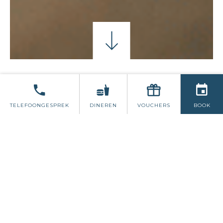
KAMERS
ZELFSERVICE
TELEFOONGESPREK
DINEREN
VOUCHERS
BOOK
SLAAPKAMERS IN DE
HAVEN VAN SCHULL
Het hotel biedt een spectaculair uitzicht
over de Atlantische Oceaan en beschikt
over 30 onlangs gerenoveerde