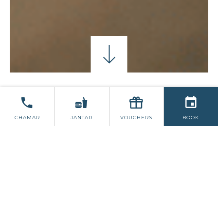
QUARTOS
AUTO-ATENDIMENTO
CHAMAR
JANTAR
VOUCHERS
BOOK
QUARTOS EM SCHULL
HARBOR
Com vistas espectaculares sobre o
Oceano Atlântico, o hotel dispõe de 30