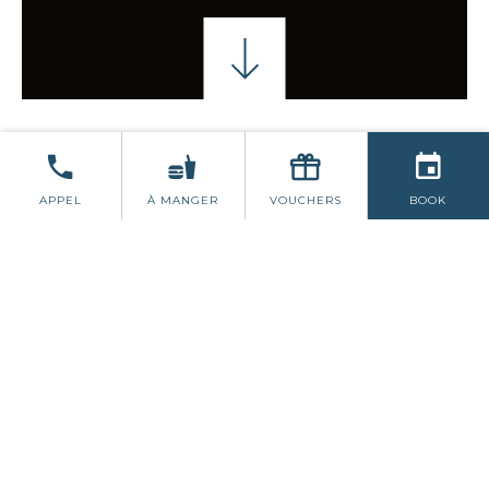
JASON BYRNE
L'EST RENCONTRE LE POP UP 
APPEL
À MANGER
VOUCHERS
BOOK
JASON BYRNE NOËL
SCHULLDUGGERY
Rejoignez-nous pour une nuit de rires
bruyants et de plaisir festif lors de
l'événement « Jason Byrne Christmas
Schullduggery » le
vendredi 29