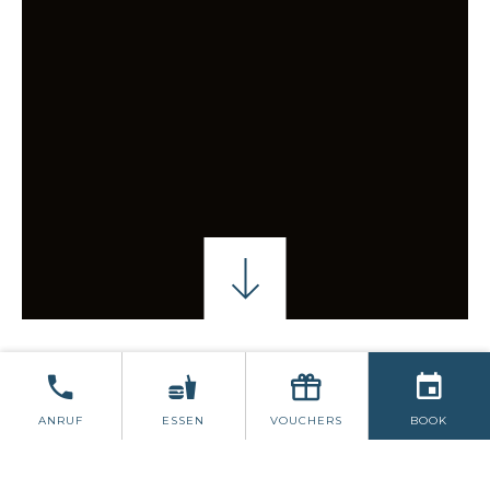
JASON BYRNE
OST TRIFFT WESTINDISCHES 
ANRUF
ESSEN
VOUCHERS
BOOK
JASON BYRNE