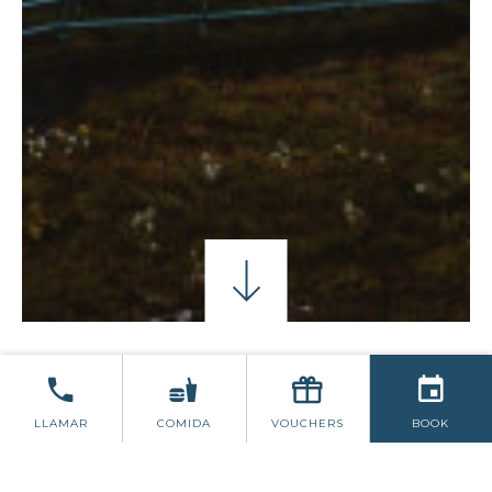
ESCAPAR AL OESTE
LLAMAR
COMIDA
VOUCHERS
BOOK
Disfrute de un descanso entre semana en West