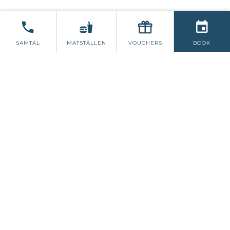
FLY TILL VÄST
SAMTAL
MATSTÄLLEN
VOUCHERS
BOOK
Njut av en paus mitt i veckan i West Cork och njut
av den spektakulära utsikten som Schull & Mizen
Head har att erbjuda.
Vårt paket innehåller:
Två nätter Bed & Breakfast
2-rätters kvällsmåltid på en valfri kväll i The
Gracie Blue's Bar