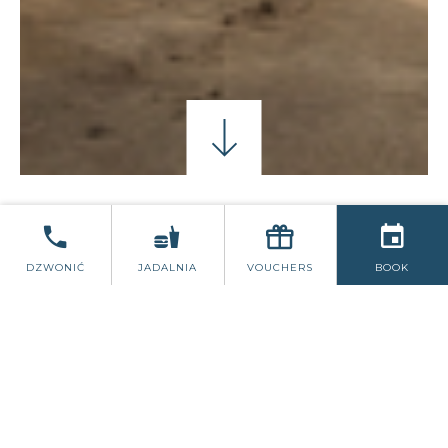
PAKIETY ŚLUBNE
ŚWIADECTWA
DZWONIĆ
JADALNIA
VOUCHERS
BOOK
REFERENCJE
Nie możemy wystarczająco podziękować
hotelowi Schull Harbour za
zorganizowanie nam wyjątkowego