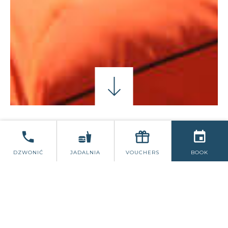
JASONA BYRNE’A
WSCHÓD SPOTYKA SIĘ Z 
DZWONIĆ
JADALNIA
VOUCHERS
BOOK
SZKOŁA W RUCHU
Gotowy, aby ulepszyć swoją grę fitness?