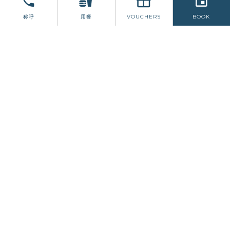
圣诞节
称呼
用餐
VOUCHERS
BOOK
我们的圣诞派对之夜将于 2023 年 12 月 16 日举行！
在我们的多功能厅预订餐桌，让这个圣诞节充满欢乐和明
亮。
与我们一起庆祝并享受以下活动：
Liquid Lunch 的现场音乐。
DJ 跟随。
终极圣诞菜单让您为 25 日的大日子做好准备。
节日鸡尾酒和饮料菜单。
在平安夜早上与圣诞老人一起吃早餐，让圣诞节变得兴奋起
来。请查看我们的宣传册以了解更多详情。
最后，如果您想与朋友和家人进行更亲密的聚会，我们的
Chablis 餐厅是您的最佳选择。可用于预订团体活动。