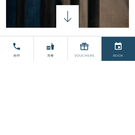
斯卡尔港特别优惠
称呼
用餐
VOUCHERS
BOOK
酒店坐拥大西洋的壮丽景色，设有 30 间新近装
修的精品卧室，其中许多卧室可欣赏海景，为您
提供轻松住宿和安宁睡眠所需的一切。酒店还提
供适合轮椅使用者的客房和连通的家庭房。