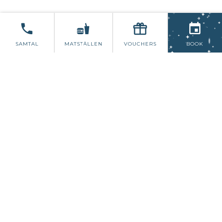
NYÅRSFIRANDE - 1 NATT
SAMTAL
MATSTÄLLEN
VOUCHERS
BOOK
Låt oss fira det nya året och välkomna
2024 med en smäll. Vårt bostadspaket
innehåller:
* Övernattning med lyxfrukost följande
morgon
* Buffémiddag i balsalen
* Levande musik och en DJ att ringa in
det nya året
* 13:00 utcheckning