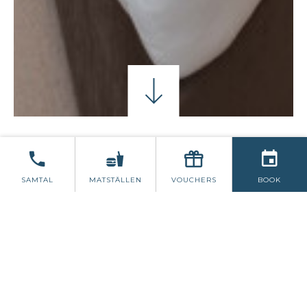
BED & BREAKFAST
SAMTAL
MATSTÄLLEN
VOUCHERS
BOOK
Boka direkt och spara på vårt Bed &
Breakfast-pris.
Alla gäster har full tillgång till The Deep
Blue Health Club.